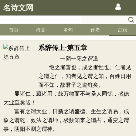
名诗文网
首页
诗文
名句
作者
古籍
系辞传上·第五章
一阴一阳之谓道。
继之者善也，成之者性也。仁者见
之谓之仁，知者见之谓之知，百姓日用
而不知，故君子之道鲜矣。
显诸仁，藏诸用，鼓万物而不与圣人同忧，盛德
大业至矣哉！
富有之谓大业，日新之谓盛德。生生之谓易，成
象之谓乾，效法之谓坤，极数知来之谓占，通变之谓
事，阴阳不测之谓神。